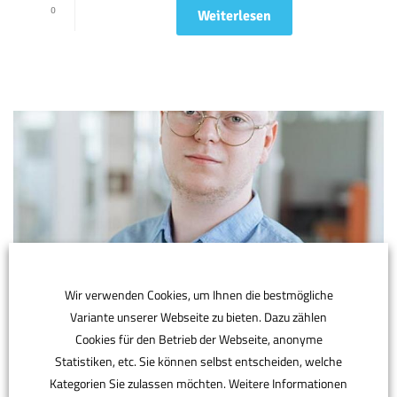
0
Weiterlesen
Wir verwenden Cookies, um Ihnen die bestmögliche
By
In
Posted
christian
31.03.2017
Variante unserer Webseite zu bieten. Dazu zählen
Felix Englich
Cookies für den Betrieb der Webseite, anonyme
Statistiken, etc. Sie können selbst entscheiden, welche
Kategorien Sie zulassen möchten. Weitere Informationen
0
Weiterlesen