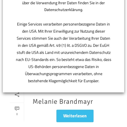
über die Verwendung Ihrer Daten finden Sie in der
.
Datenschutzerklärung
Einige Services verarbeiten personenbezogene Daten in
den USA. Mit Ihrer Einwilligung zur Nutzung dieser
Services stimmen Sie auch der Verarbeitung Ihrer Daten
in den USA gemäß Art. 49 (1) lit. a DSGVO zu. Der EuGH
stuft die USA als Land mit unzureichendem Datenschutz
nach EU-Standards ein. So besteht etwa das Risiko, dass
US-Behörden personenbezogene Daten in
Überwachungsprogrammen verarbeiten, ohne
bestehende Klagemöglichkeit für Europäer.
By
In
Posted
andreas
31.03.2017
Melanie Brandmayr
ANPASSEN
AKZEPTIEREN
0
Weiterlesen