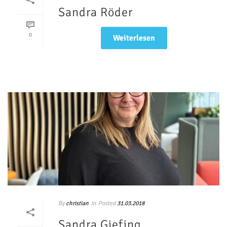
Sandra Röder
0
Weiterlesen
By
In
Posted
christian
31.03.2018
Sandra Giefing