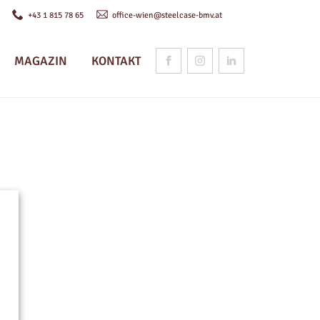
n
+43 1 815 78 65
office-wien@steelcase-bmv.at
MAGAZIN
KONTAKT