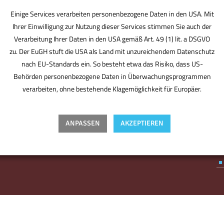
Einige Services verarbeiten personenbezogene Daten in den USA. Mit
Ihrer Einwilligung zur Nutzung dieser Services stimmen Sie auch der
Verarbeitung Ihrer Daten in den USA gemäß Art. 49 (1) lit. a DSGVO
zu. Der EuGH stuft die USA als Land mit unzureichendem Datenschutz
nach EU-Standards ein. So besteht etwa das Risiko, dass US-
Behörden personenbezogene Daten in Überwachungsprogrammen
BMV ist der Bürodesigner. Der Partner für den
verarbeiten, ohne bestehende Klagemöglichkeit für Europäer.
perfekten Standort. Derjenige, der Sie optimal
ausstattet, individuell berät. Plant, was für Sie zählt –
von Anfang an. Ohne Kompromisse, aber mit Know-
ANPASSEN
AKZEPTIEREN
how, Designgefühl und Erfahrung. Ihr Partner, mit
Spaß an der Arbeit.