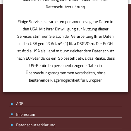
.
Datenschutzerklärung
Einige Services verarbeiten personenbezogene Daten in
den USA. Mit Ihrer Einwilligung zur Nutzung dieser
Services stimmen Sie auch der Verarbeitung Ihrer Daten
in den USA gemäß Art. 49 (1) lit. a DSGVO zu. Der EuGH
stuft die USA als Land mit unzureichendem Datenschutz
nach EU-Standards ein. So besteht etwa das Risiko, dass
US-Behörden personenbezogene Daten in
BMV ist der Bürodesigner. Der Partner für den perfekten Standort.
Derjenige, der Sie optimal ausstattet, individuell berät. Plant, was
Überwachungsprogrammen verarbeiten, ohne
für Sie zählt – von Anfang an. Ohne Kompromisse, aber mit
bestehende Klagemöglichkeit für Europäer.
Know-how, Designgefühl und Erfahrung. Ihr Partner, mit Spaß an
der Arbeit.
ANPASSEN
AKZEPTIEREN
AGB
Impressum
Datenschutzerklärung