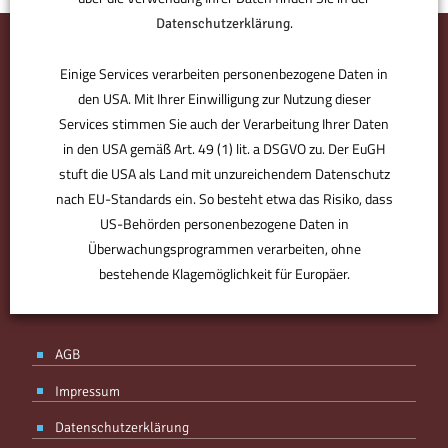
.
Datenschutzerklärung
Einige Services verarbeiten personenbezogene Daten in
den USA. Mit Ihrer Einwilligung zur Nutzung dieser
Services stimmen Sie auch der Verarbeitung Ihrer Daten
in den USA gemäß Art. 49 (1) lit. a DSGVO zu. Der EuGH
stuft die USA als Land mit unzureichendem Datenschutz
nach EU-Standards ein. So besteht etwa das Risiko, dass
US-Behörden personenbezogene Daten in
BMV ist der Bürodesigner. Der Partner für den perfekten Standort.
Derjenige, der Sie optimal ausstattet, individuell berät. Plant, was
Überwachungsprogrammen verarbeiten, ohne
für Sie zählt – von Anfang an. Ohne Kompromisse, aber mit
bestehende Klagemöglichkeit für Europäer.
Know-how, Designgefühl und Erfahrung. Ihr Partner, mit Spaß an
der Arbeit.
ANPASSEN
AKZEPTIEREN
AGB
Impressum
Datenschutzerklärung