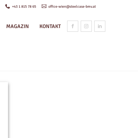
n
+43 1 815 78 65
office-wien@steelcase-bmv.at
MAGAZIN
KONTAKT