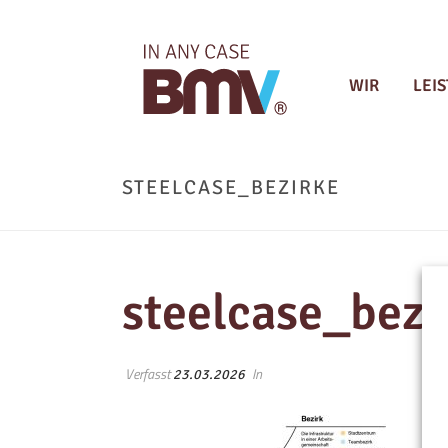
WIR
LEI
STEELCASE_BEZIRKE
steelcase_bezi
Verfasst
In
23.03.2026