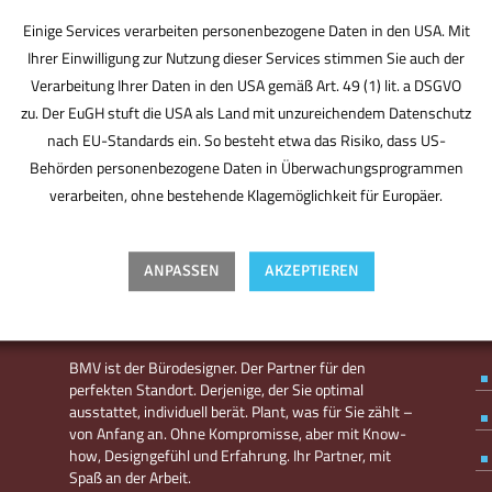
Einige Services verarbeiten personenbezogene Daten in den USA. Mit
Ihrer Einwilligung zur Nutzung dieser Services stimmen Sie auch der
Verarbeitung Ihrer Daten in den USA gemäß Art. 49 (1) lit. a DSGVO
zu. Der EuGH stuft die USA als Land mit unzureichendem Datenschutz
nach EU-Standards ein. So besteht etwa das Risiko, dass US-
Behörden personenbezogene Daten in Überwachungsprogrammen
verarbeiten, ohne bestehende Klagemöglichkeit für Europäer.
ANPASSEN
AKZEPTIEREN
BMV ist der Bürodesigner. Der Partner für den
perfekten Standort. Derjenige, der Sie optimal
ausstattet, individuell berät. Plant, was für Sie zählt –
von Anfang an. Ohne Kompromisse, aber mit Know-
how, Designgefühl und Erfahrung. Ihr Partner, mit
Spaß an der Arbeit.