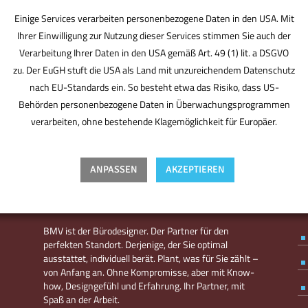
Einige Services verarbeiten personenbezogene Daten in den USA. Mit
Ihrer Einwilligung zur Nutzung dieser Services stimmen Sie auch der
Verarbeitung Ihrer Daten in den USA gemäß Art. 49 (1) lit. a DSGVO
zu. Der EuGH stuft die USA als Land mit unzureichendem Datenschutz
nach EU-Standards ein. So besteht etwa das Risiko, dass US-
Behörden personenbezogene Daten in Überwachungsprogrammen
verarbeiten, ohne bestehende Klagemöglichkeit für Europäer.
ANPASSEN
AKZEPTIEREN
BMV ist der Bürodesigner. Der Partner für den
perfekten Standort. Derjenige, der Sie optimal
ausstattet, individuell berät. Plant, was für Sie zählt –
von Anfang an. Ohne Kompromisse, aber mit Know-
how, Designgefühl und Erfahrung. Ihr Partner, mit
Spaß an der Arbeit.