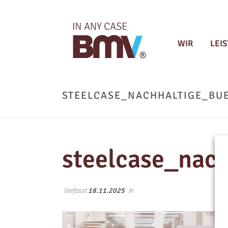
WIR
LEI
STEELCASE_NACHHALTIGE_BU
steelcase_nach
Verfasst
In
18.11.2025