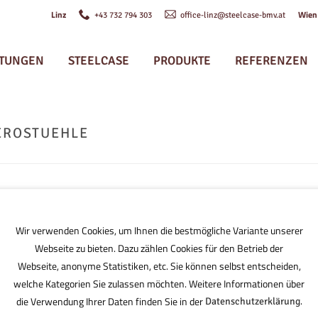
Linz
Wie
+43 732 794 303
office-linz@steelcase-bmv.at
STUNGEN
STEELCASE
PRODUKTE
REFERENZEN
EROSTUEHLE
haltige_buerostuehl
Wir verwenden Cookies, um Ihnen die bestmögliche Variante unserer
Webseite zu bieten. Dazu zählen Cookies für den Betrieb der
Webseite, anonyme Statistiken, etc. Sie können selbst entscheiden,
welche Kategorien Sie zulassen möchten. Weitere Informationen über
die Verwendung Ihrer Daten finden Sie in der
.
Datenschutzerklärung