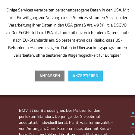
Einige Services verarbeiten personenbezogene Daten in den USA. Mit
Ihrer Einwilligung zur Nutzung dieser Services stimmen Sie auch der
Verarbeitung Ihrer Daten in den USA gemäß Art. 49 (1) lit. a DSGVO
zu. Der EuGH stuft die USA als Land mit unzureichendem Datenschutz
nach EU-Standards ein. So besteht etwa das Risiko, dass US-
Behörden personenbezogene Daten in Überwachungsprogrammen
verarbeiten, ohne bestehende Klagemöglichkeit für Europäer.
ANPASSEN
AKZEPTIEREN
BMV ist der Bürodesigner. Der Partner für den
perfekten Standort. Derjenige, der Sie optimal
ausstattet, individuell berät. Plant, was für Sie zählt –
von Anfang an. Ohne Kompromisse, aber mit Know-
how, Designgefühl und Erfahrung. Ihr Partner, mit