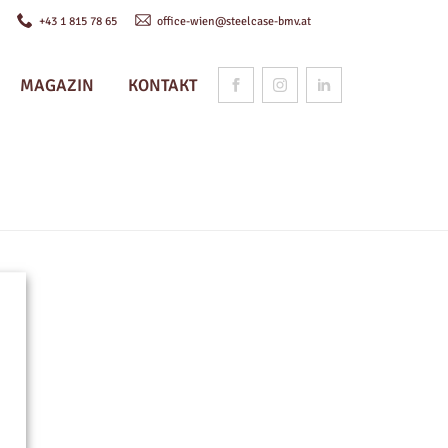
n
+43 1 815 78 65
office-wien@steelcase-bmv.at
MAGAZIN
KONTAKT