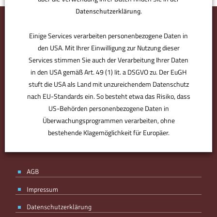
.
Datenschutzerklärung
Einige Services verarbeiten personenbezogene Daten in
den USA. Mit Ihrer Einwilligung zur Nutzung dieser
Services stimmen Sie auch der Verarbeitung Ihrer Daten
in den USA gemäß Art. 49 (1) lit. a DSGVO zu. Der EuGH
stuft die USA als Land mit unzureichendem Datenschutz
nach EU-Standards ein. So besteht etwa das Risiko, dass
US-Behörden personenbezogene Daten in
BMV ist der Bürodesigner. Der Partner für den perfekten Standort.
Derjenige, der Sie optimal ausstattet, individuell berät. Plant, was
Überwachungsprogrammen verarbeiten, ohne
für Sie zählt – von Anfang an. Ohne Kompromisse, aber mit
bestehende Klagemöglichkeit für Europäer.
Know-how, Designgefühl und Erfahrung. Ihr Partner, mit Spaß an
der Arbeit.
ANPASSEN
AKZEPTIEREN
AGB
Impressum
Datenschutzerklärung