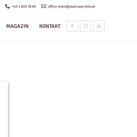
n
+43 1 815 78 65
office-wien@steelcase-bmv.at
MAGAZIN
KONTAKT