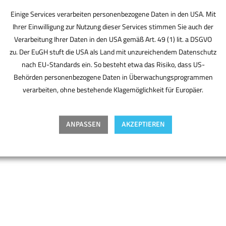
Einige Services verarbeiten personenbezogene Daten in den USA. Mit
Ihrer Einwilligung zur Nutzung dieser Services stimmen Sie auch der
BMV ist der Bürodesigner. Der Partner für den
Verarbeitung Ihrer Daten in den USA gemäß Art. 49 (1) lit. a DSGVO
perfekten Standort. Derjenige, der Sie optimal
zu. Der EuGH stuft die USA als Land mit unzureichendem Datenschutz
ausstattet, individuell berät. Plant, was für Sie zählt –
nach EU-Standards ein. So besteht etwa das Risiko, dass US-
von Anfang an. Ohne Kompromisse, aber mit Know-
how, Designgefühl und Erfahrung. Ihr Partner, mit
Behörden personenbezogene Daten in Überwachungsprogrammen
Spaß an der Arbeit.
verarbeiten, ohne bestehende Klagemöglichkeit für Europäer.
ANPASSEN
AKZEPTIEREN