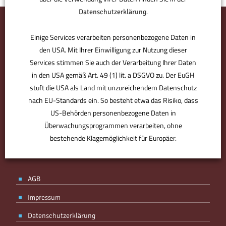
.
Datenschutzerklärung
Einige Services verarbeiten personenbezogene Daten in
den USA. Mit Ihrer Einwilligung zur Nutzung dieser
Services stimmen Sie auch der Verarbeitung Ihrer Daten
in den USA gemäß Art. 49 (1) lit. a DSGVO zu. Der EuGH
stuft die USA als Land mit unzureichendem Datenschutz
nach EU-Standards ein. So besteht etwa das Risiko, dass
US-Behörden personenbezogene Daten in
BMV ist der Bürodesigner. Der Partner für den perfekten Standort.
Derjenige, der Sie optimal ausstattet, individuell berät. Plant, was
Überwachungsprogrammen verarbeiten, ohne
für Sie zählt – von Anfang an. Ohne Kompromisse, aber mit
bestehende Klagemöglichkeit für Europäer.
Know-how, Designgefühl und Erfahrung. Ihr Partner, mit Spaß an
der Arbeit.
ANPASSEN
AKZEPTIEREN
AGB
Impressum
Datenschutzerklärung