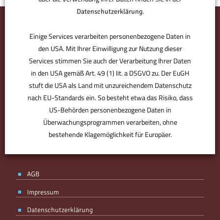
.
Datenschutzerklärung
Einige Services verarbeiten personenbezogene Daten in
den USA. Mit Ihrer Einwilligung zur Nutzung dieser
Services stimmen Sie auch der Verarbeitung Ihrer Daten
in den USA gemäß Art. 49 (1) lit. a DSGVO zu. Der EuGH
stuft die USA als Land mit unzureichendem Datenschutz
nach EU-Standards ein. So besteht etwa das Risiko, dass
US-Behörden personenbezogene Daten in
BMV ist der Bürodesigner. Der Partner für den perfekten Standort.
Derjenige, der Sie optimal ausstattet, individuell berät. Plant, was
Überwachungsprogrammen verarbeiten, ohne
für Sie zählt – von Anfang an. Ohne Kompromisse, aber mit
bestehende Klagemöglichkeit für Europäer.
Know-how, Designgefühl und Erfahrung. Ihr Partner, mit Spaß an
der Arbeit.
ANPASSEN
AKZEPTIEREN
AGB
Impressum
Datenschutzerklärung