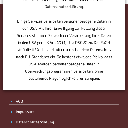
.
Datenschutzerklärung
Einige Services verarbeiten personenbezogene Daten in
den USA. Mit Ihrer Einwilligung zur Nutzung dieser
Services stimmen Sie auch der Verarbeitung Ihrer Daten
in den USA gemäß Art. 49 (1) lit. a DSGVO zu. Der EuGH
stuft die USA als Land mit unzureichendem Datenschutz
nach EU-Standards ein. So besteht etwa das Risiko, dass
US-Behörden personenbezogene Daten in
BMV ist der Bürodesigner. Der Partner für den perfekten Standort.
Derjenige, der Sie optimal ausstattet, individuell berät. Plant, was
Überwachungsprogrammen verarbeiten, ohne
für Sie zählt – von Anfang an. Ohne Kompromisse, aber mit
bestehende Klagemöglichkeit für Europäer.
Know-how, Designgefühl und Erfahrung. Ihr Partner, mit Spaß an
der Arbeit.
ANPASSEN
AKZEPTIEREN
AGB
Impressum
Datenschutzerklärung