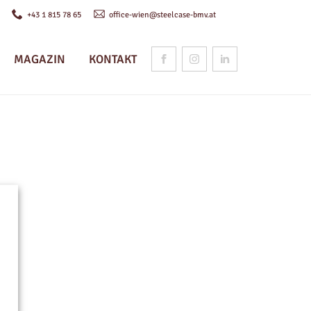
n
+43 1 815 78 65
office-wien@steelcase-bmv.at
MAGAZIN
KONTAKT