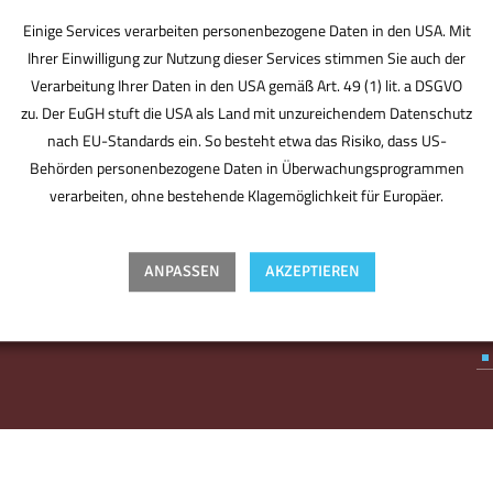
Einige Services verarbeiten personenbezogene Daten in den USA. Mit
Ihrer Einwilligung zur Nutzung dieser Services stimmen Sie auch der
Verarbeitung Ihrer Daten in den USA gemäß Art. 49 (1) lit. a DSGVO
zu. Der EuGH stuft die USA als Land mit unzureichendem Datenschutz
nach EU-Standards ein. So besteht etwa das Risiko, dass US-
Behörden personenbezogene Daten in Überwachungsprogrammen
BMV ist der Bürodesigner. Der Partner für den
verarbeiten, ohne bestehende Klagemöglichkeit für Europäer.
perfekten Standort. Derjenige, der Sie optimal
ausstattet, individuell berät. Plant, was für Sie zählt –
von Anfang an. Ohne Kompromisse, aber mit Know-
ANPASSEN
AKZEPTIEREN
how, Designgefühl und Erfahrung. Ihr Partner, mit
Spaß an der Arbeit.