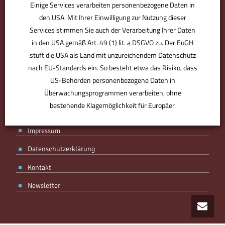
Einige Services verarbeiten personenbezogene Daten in
den USA. Mit Ihrer Einwilligung zur Nutzung dieser
Services stimmen Sie auch der Verarbeitung Ihrer Daten
in den USA gemäß Art. 49 (1) lit. a DSGVO zu. Der EuGH
BMV ist der Bürodesigner. Der Partner für den perfekten Standort.
stuft die USA als Land mit unzureichendem Datenschutz
Derjenige, der Sie optimal ausstattet, individuell berät. Plant, was
für Sie zählt – von Anfang an. Ohne Kompromisse, aber mit
nach EU-Standards ein. So besteht etwa das Risiko, dass
Know-how, Designgefühl und Erfahrung. Ihr Partner, mit Spaß an
US-Behörden personenbezogene Daten in
der Arbeit.
Überwachungsprogrammen verarbeiten, ohne
bestehende Klagemöglichkeit für Europäer.
AGB
Impressum
ANPASSEN
AKZEPTIEREN
Datenschutzerklärung
Kontakt
Newsletter