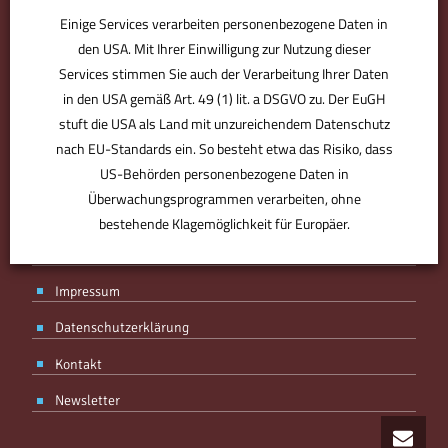
Einige Services verarbeiten personenbezogene Daten in
den USA. Mit Ihrer Einwilligung zur Nutzung dieser
Services stimmen Sie auch der Verarbeitung Ihrer Daten
in den USA gemäß Art. 49 (1) lit. a DSGVO zu. Der EuGH
stuft die USA als Land mit unzureichendem Datenschutz
BMV ist der Bürodesigner. Der Partner für den perfekten Standort.
Derjenige, der Sie optimal ausstattet, individuell berät. Plant, was
nach EU-Standards ein. So besteht etwa das Risiko, dass
für Sie zählt – von Anfang an. Ohne Kompromisse, aber mit
US-Behörden personenbezogene Daten in
Know-how, Designgefühl und Erfahrung. Ihr Partner, mit Spaß an
Überwachungsprogrammen verarbeiten, ohne
der Arbeit.
bestehende Klagemöglichkeit für Europäer.
AGB
Impressum
ANPASSEN
AKZEPTIEREN
Datenschutzerklärung
Kontakt
Newsletter