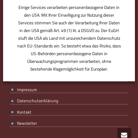
Einige Services verarbeiten personenbezogene Daten in
den USA. Mit Ihrer Einwilligung zur Nutzung dieser
Services stimmen Sie auch der Verarbeitung Ihrer Daten
in den USA gemäß Art. 49 (1) lit. a DSGVO zu. Der EuGH
stuft die USA als Land mit unzureichendem Datenschutz
BMV ist der Bürodesigner. Der Partner für den perfekten Standort.
Derjenige, der Sie optimal ausstattet, individuell berät. Plant, was
nach EU-Standards ein. So besteht etwa das Risiko, dass
für Sie zählt – von Anfang an. Ohne Kompromisse, aber mit
US-Behörden personenbezogene Daten in
Know-how, Designgefühl und Erfahrung. Ihr Partner, mit Spaß an
Überwachungsprogrammen verarbeiten, ohne
der Arbeit.
bestehende Klagemöglichkeit für Europäer.
AGB
Impressum
ANPASSEN
AKZEPTIEREN
Datenschutzerklärung
Kontakt
Newsletter