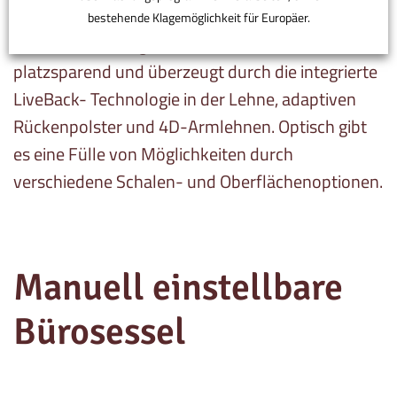
Ein erstklassiger, ergonomischer Bürostuhl mit
bestehende Klagemöglichkeit für Europäer.
raffiniertem Design zum attraktiven Preis. Er ist
platzsparend und überzeugt durch die integrierte
ANPASSEN
AKZEPTIEREN
LiveBack- Technologie in der Lehne, adaptiven
Rückenpolster und 4D-Armlehnen. Optisch gibt
es eine Fülle von Möglichkeiten durch
verschiedene Schalen- und Oberflächenoptionen.
Manuell einstellbare
Bürosessel